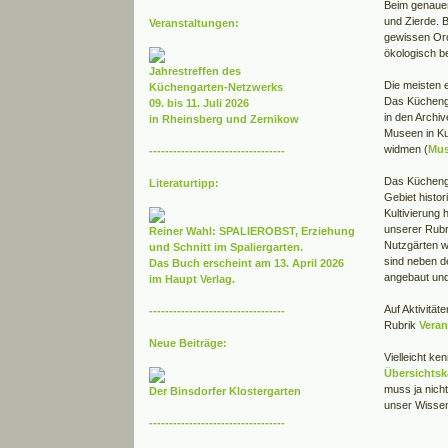
Beim genauer
und Zierde. B
Veranstaltungen:
gewissen Ord
ökologisch b
Jahrestreffen des
Die meisten e
Küchengarten-Netzwerks
Das Küchenga
09. bis 11. Juli 2026
in den Archi
in Rheinsberg und Zernikow
Museen in Ku
widmen (
Mu
----------------------------------
Das Küchenga
Literaturtipp:
Gebiet histo
Kultivierung
unserer Rub
Reiner Wahl: SPALIEROBST, Erziehung
Nutzgärten w
und Schnitt im Spaliergarten.
sind neben d
Das Buch erscheint am 13. April 2026
angebaut und
im Haupt Verlag.
Auf Aktivität
----------------------------------
Rubrik
Veran
Neue Beiträge:
Vielleicht ke
Übersichtsk
muss ja nicht
Der Binsdorfer Klostergarten
unser Wissen
----------------------------------