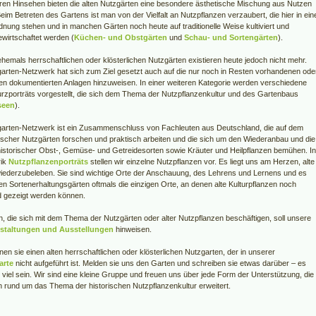
en Hinsehen bieten die alten Nutzgärten eine besondere ästhetische Mischung aus Nutzen
eim Betreten des Gartens ist man von der Vielfalt an Nutzpflanzen verzaubert, die hier in ein
nung stehen und in manchen Gärten noch heute auf traditionelle Weise kultiviert und
ewirtschaftet werden (
Küchen- und Obstgärten
und
Schau- und Sortengärten
).
hemals herrschaftlichen oder klösterlichen Nutzgärten existieren heute jedoch nicht mehr.
rten-Netzwerk hat sich zum Ziel gesetzt auch auf die nur noch in Resten vorhandenen ode
ven dokumentierten Anlagen hinzuweisen. In einer weiteren Kategorie werden verschiedene
rzporträts vorgestellt, die sich dem Thema der Nutzpflanzenkultur und des Gartenbaus
seen
).
rten-Netzwerk ist ein Zusammenschluss von Fachleuten aus Deutschland, die auf dem
rischer Nutzgärten forschen und praktisch arbeiten und die sich um den Wiederanbau und die
 historischer Obst-, Gemüse- und Getreidesorten sowie Kräuter und Heilpflanzen bemühen. In
rik
Nutzpflanzenporträts
stellen wir einzelne Nutzpflanzen vor. Es liegt uns am Herzen, alte
iederzubeleben. Sie sind wichtige Orte der Anschauung, des Lehrens und Lernens und es
en Sortenerhaltungsgärten oftmals die einzigen Orte, an denen alte Kulturpflanzen noch
 gezeigt werden können.
en, die sich mit dem Thema der Nutzgärten oder alter Nutzpflanzen beschäftigen, soll unsere
staltungen und Ausstellungen
hinweisen.
nnen sie einen alten herrschaftlichen oder klösterlichen Nutzgarten, der in unserer
arte
nicht aufgeführt ist. Melden sie uns den Garten und schreiben sie etwas darüber – es
 viel sein. Wir sind eine kleine Gruppe und freuen uns über jede Form der Unterstützung, die
 rund um das Thema der historischen Nutzpflanzenkultur erweitert.