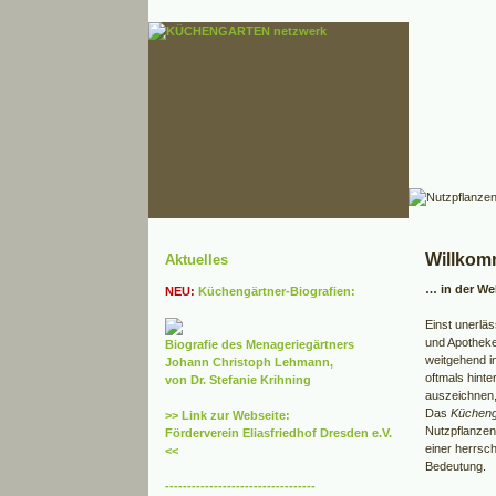
Willko
Aktuelles
… in der We
NEU:
Küchengärtner-Biografien:
Einst unerläs
und Apotheke
Biografie des Menageriegärtners
weitgehend i
Johann Christoph Lehmann,
oftmals hinte
von Dr. Stefanie Krihning
auszeichnen,
Das
Kücheng
>> Link zur Webseite:
Nutzpflanzenk
Förderverein Eliasfriedhof Dresden e.V.
einer herrsch
<<
Bedeutung.
----------------------------------