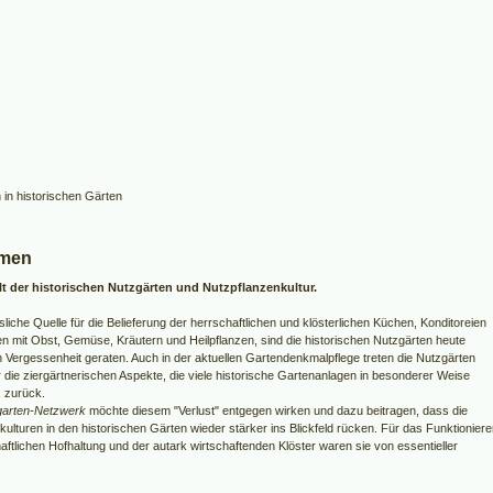
mmen
lt der historischen Nutzgärten und Nutzpflanzenkultur.
sliche Quelle für die Belieferung der herrschaftlichen und klösterlichen Küchen, Konditoreien
n mit Obst, Gemüse, Kräutern und Heilpflanzen, sind die historischen Nutzgärten heute
n Vergessenheit geraten. Auch in der aktuellen Gartendenkmalpflege treten die Nutzgärten
r die ziergärtnerischen Aspekte, die viele historische Gartenanlagen in besonderer Weise
 zurück.
arten-Netzwerk
möchte diesem "Verlust" entgegen wirken und dazu beitragen, dass die
ulturen in den historischen Gärten wieder stärker ins Blickfeld rücken. Für das Funktionier
aftlichen Hofhaltung und der autark wirtschaftenden Klöster waren sie von essentieller