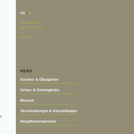
DE
/
EN
Impressum
Datenschutz
intern
MENÜ
Küchen- & Obstgärten
Schau- & Sortengärten
Museen
Veranstaltungen & Ausstellungen
en
Nutzpflanzenporträts