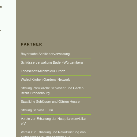
er
r
PARTNER
Bayerische Schlösserverwaltung
Schlösserverwaltung Baden-Württemberg
LandschaftsArchitektur Franz
Walled Kitchen Gardens Network
Stiftung Preußische Schlösser und Gärten
Berlin-Brandenburg
Staatliche Schlösser und Gärten Hessen
Stiftung Schloss Eutin
Verein zur Erhaltung der Nutzpflanzenvielfalt
e.V.
Verein zur Erhaltung und Rekultivierung von