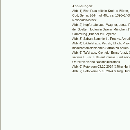
Abbildungen:
Abb. 1) Eine Frau pflückt Krokus-Blüten,
Cod. Ser. n. 2644, fol. 40v, ca. 1390–140
Nationalbibliothek
Abb. 2) Kupfertafel aus: Wagner, Lucas F
der Spalter Hopfen in Baiern, München 17
Sammlung „Bücher zu Bayern“
Abb. 3) Safran Sammlerin, Fresko, Akroti
Abb. 4) Bildtafel aus: Petrak, Ulrich: Pra
niederösterreichischen Safran zu bauen
Abb. 5) Tafel aus: Kronfeld, Ernst (u.a.
sativus L. var. culta autumnalis) und sei
Österreichische Nationalbibliothek
Abb. 6) Foto vom 03.10.2024 ©Jörg Hun
Abb. 7) Foto vom 05.10.2024 ©Jörg Hun