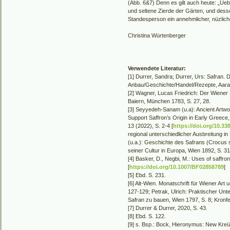
(Abb. 6&7) Denn es gilt auch heute: „Uebe
und seltene Zierde der Gärten, und des
Standesperson ein annehmlicher, nüzlicher
Christina Würtenberger
Verwendete Literatur:
[1] Durrer, Sandra; Durrer, Urs: Safran. 
Anbau/Geschichte/Handel/Rezepte, Aara
[2] Wagner, Lucas Friedrich: Der Wiener 
Baiern, München 1783, S. 27, 28.
[3] Seyyedeh-Sanam (u.a): Ancient Artw
Support Saffron’s Origin in Early Greece,
13 (2022), S. 2-4 [
https://doi.org/10.33
regional unterschiedlicher Ausbreitung in
(u.a.): Geschichte des Safrans (Crocus s
seiner Cultur in Europa, Wien 1892, S. 31
[4] Basker, D., Negbi, M.: Uses of saffro
[
https://doi.org/10.1007/BF02858789
]
[5] Ebd. S. 231.
[6] Alt-Wien. Monatschrift für Wiener Art
127-129; Petrak, Ulrich: Praktischer Unt
Safran zu bauen, Wien 1797, S. 8; Kronf
[7] Durrer & Durrer, 2020, S. 43.
[8] Ebd. S. 122.
[9] s. Bsp.: Bock, Hieronymus: New Kreü