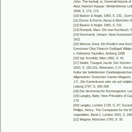
John: The herball, or, Generall historie 
Abel, Heinrich Kaspar: Wohlerfahrner Le
1699, S. 173, 174.
[10] Basker & Negbi, 1983, S. 232., Durre
[11] Durrer & Durrer, Aarau & München 20
[12] Basker & Negbi, 1983, S. 231.
[13] Rumpolt, Marx: Ein new Kochbuch. Fr
[14] Deckhardt, Johann: New/ Kunstreich
1611
[15] Wecker, Anna: Ein Köstlich new Koc
Gemüsen/ Obs/ Fleisch/ Geflügel/ Wildp
v. Katharina Taurellus, Amberg 1598
[16] Vgl. Kronfeld, Wien 1892, S. 42.
[17] Seidel, Traugott Jacob: Der Küche
1822, S. 150,151; Kleemann, C.H.: Kurz
Kultur der beliebtesten Zwiebelgewächse,
Allgemeines Teutsches Garten-Magazin, 
J.F.: Die Gartenkunst oder ein auf vieljäh
Leipzig 1797, S. 260-268.
[18] Der ökonomische Küchengarten, Leip
[19] Langley, Batty: New Principles of G
179.
[20] Langley, London 1728, S. 47; Gerard
Phillips, Henry: The Companion for the Ki
vegetables, Band 2, London 1831, S. 186
[21] Wagner, München 1783, S. 35.