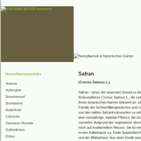
Safran
Nutzpflanzenporträts
(Crocus Sativus L.)
Ananas
Aubergine
Safran - eines der teuersten Gewürze de
Brennnessel
Krokuspflanze Crocus Sativus L., die sei
ihrem botanischen Namen bekannt ist. (A
Brombeere
Familie der Schwertliliengewächse und z
Butterkohl
von den wilden Safrankrokusarten zu unt
Chicorée
eine mehrjährige, triploide Pflanze, die s
vermehrt. Aufgrund der vegetativen Ver
Damason Renette
noch auf traditionellem Wissen. Sie ist 
Duftveilchen
ersten Kälteimpuls ca. Ende September
Erbse
und der Blütephase. Aus einer Knolle wac