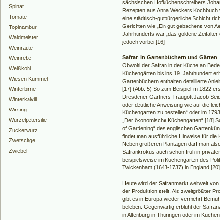
sächsischen Hofküchenschreibers Johan
Spinat
Rezepten aus Anna Weckers Kochbuch vo
Tomate
eine städtisch-gutbürgerliche Schicht rich
Gerichten wie „Ein gut gebachens von Aep
Topinambur
Jahrhunderts war „das goldene Zeitalte
Waldmeister
jedoch vorbei.[16]
Weinraute
Safran in Gartenbüchern und Gärten
Weinrebe
Obwohl der Safran in der Küche an Bedeut
Weißkohl
Küchengärten bis ins 19. Jahrhundert er
Wiesen-Kümmel
Gartenbüchern enthalten detaillierte Anle
Winterbirne
[17] (Abb. 5) So zum Beispiel im 1822 
Dresdener Gärtners Traugott Jacob Se
Winterkalvill
oder deutliche Anweisung wie auf die lei
Wirsing
Küchengarten zu bestellen“ oder im 179
Wurzelpetersilie
„Der ökonomische Küchengarten“.[18] S
of Gardening“ des englischen Gartenkün
Zuckerwurz
findet man ausführliche Hinweise für die 
Zwetschge
Neben größeren Plantagen darf man als
Zwiebel
Safrankrokus auch schon früh in private
beispielsweise im Küchengarten des Poli
Twickenham (1643-1737) in England.[20]
Heute wird der Safranmarkt weltweit von 
der Produktion stellt. Als zweitgrößter P
gibt es in Europa wieder vermehrt Bemü
beleben. Gegenwärtig erblüht der Safran
in Altenburg in Thüringen oder im Küche