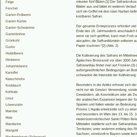
mitunter fünf Blüten.[1] Der Safrankrokus
Feige
Blätter aus und bildet im weiteren Verlauf
Fenchel
sich ein Griffel mit drei roten Narben bef
Garten-Erdbeere
kostbaren Safran.
Garten-Kürbis
Der gesamte Ernteprozess erfordert viel 
Garten-Schwämme
Ende des 18. Jahrhunderts anschaulich b
Gartenbohne
wenn sie sich geöffnet, kann man Fruh
Grünkohl
abzupfen; die Saffranblümlein selbsten 
Papier trocknen.“[2] (Abb. 2)
Gurke
Heidelbeere
Die Kultivierung des Safrans im Mittelm
Himbeere
Ägäischen Bronzezeit vor über 3000 Jahr
Safrananbau findet man auf Fresken.[3] (A
Johannisbeere
außergewöhnlichen Bedingungen an Bode
Kartoffel
schwankte die Intensität der Kultivierung
Klatschmohn
Besonders in der Antike erfreute sich der
Knoblauch
nicht nur als Gewürz Verwendung, sond
Kohlrabi
Gewändern, als Kosmetikum oder als Duft
Linse
der arabischen Expansion begann der Saf
Spanien und Italien wieder an Bedeutung 
Löwenzahn
Provinz L‘Aquila entwickelte sich zu ein
Mairübe
und besonders im Wien des 13. bis 15. J
Mais
niederösterreichischen Sankt Pölten flori
Mandarine
Mittelalter etablierte sich der Safrananb
Territorien; unter anderem entlang des Rhe
Mangold
Sachsen, vereinzelt in Bayern sowie bei A
Maulbeerbaum (Schwarze)