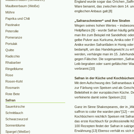
England wurde sogar das Örtchen „Saffr
Maulbeerbaum (Weiße)
Ware benannt, das zwischen dem 14. und
englischen Anbaus galt.[8]
Möhre
Paprika und Chili
„Safranschmierer“ und ihre Strafen
Pastinake
Wegen seines hohen Wertes – insbesonde
Heilpflanze.[9] - wurde Safran häufig ge
Petersilie
man ihn zum Beispiel mit Sandelholz od
Pomeranze
gelbe Pulver aus Kurkuma, Arnika oder Fä
Portulak
Antike wurden Safranfäden in Honig oder 
bedampft, um das Handelsgewicht zu erh
Quitte
werden, verhängte man im 15. Jahrhunde
Radicchio
gegen Fälscher. Die sogenannten „Safra
Rhabarber
Leib begraben oder samt gefälschter Wa
verbrannt.[10]
Ringelblume
Rose
Safran in der Küche und Kochbücher
Rosen-Kohl
Mit dem Aufschwung des Safrananbaus im 
Rosmarin
zur Färbung von Speisen und als Ges
Beliebtheit in der europäischen Küche. D
Rote Bete
verfeinerte damit seine Speisen.[11]
Safran
Sauerkirsche
Ganz im Sinne Shakespeares, der in „Win
saffron to color the warden pies“[12] – e
Schnittlauch
Kochbüchern reichlich Speisen mit Safra
Schwarzwurzel
das erste Kochbuch für professionelle K
Sonnenblume
100 Rezepten findet der Safran in salzi
Erwähnung.[13] Ebenso verhält es sich i
Spargel (Weißer)