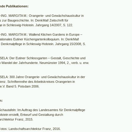
nde Publikationen:
ING. MARGITA M.: Orangerie- und Gewächshauskultur in
 zur Baugeschichte. In: DenkMal! Zeitschrift für
e in Schleswig-Holstein. Jahrgang 14/2007, S. 122.
ING. MARGITA M.: Wallend Kitchen Gardens in Europe –
nationales Eutiner Küchengartenkolloquium. In: DenkMal!
ür Denkmalpflege in Schleswig-Holstein. Jahrgang 15/2008, S.
ELA: Der Eutiner Schlossgarten – Gestalt, Geschichte und
 Wandel der Jahrhunderte. Neumünster 1994, 2., verb. u. erw.
SELA: 300 Jahre Orangerie- und Gewächshauskultur in der
enz. Schriftenreihe des Arbeitskreises Orangerien in
e.V. Band 5. Potsdam 2006.
n:
Schautafeln: Im Auftrag des Landesamtes für Denkmalpflege
stein erstellt, Entwurf und Gestaltung durch
rchitektur Franz, 2015.
Fotos: Landschaftsarchitektur Franz, 2016.