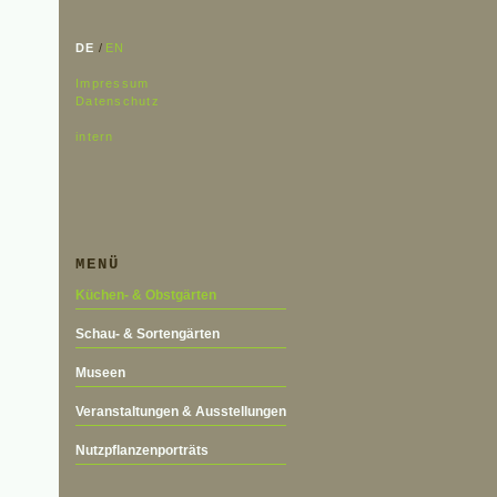
DE
/
EN
Impressum
Datenschutz
intern
MENÜ
Küchen- & Obstgärten
Schau- & Sortengärten
Museen
Veranstaltungen & Ausstellungen
Nutzpflanzenporträts