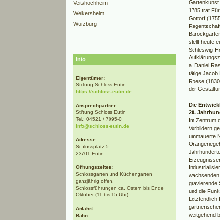
Gartenkunst
Veitshöchheim
1785 trat Für
Weikersheim
Gottorf (175
Würzburg
Regentschaft
Barockgarten
stellt heute
Schleswig-Ho
Aufklärungsz
Info
a. Daniel Ra
tätige Jacob
Eigentümer:
Roese (1830-
Stiftung Schloss Eutin
der Gestaltu
https://schloss-eutin.de
Die Entwick
Ansprechpartner:
Stiftung Schloss Eutin
20. Jahrhun
Tel.: 04521 / 7095-0
Im Zentrum d
info@schloss-eutin.de
Vorbildern g
ummauerte Nu
Adresse:
Orangeriegeb
Schlossplatz 5
Jahrhunderte
23701 Eutin
Erzeugnissen
Öffnungszeiten:
Industrialisi
Schlossgarten und Küchengarten
wachsenden a
ganzjährig offen,
gravierende 
Schlossführungen ca. Ostern bis Ende
und die Funk
Oktober (11 bis 15 Uhr)
Letztendlich 
gärtnerische
Anfahrt:
weitgehend b
Bahn: