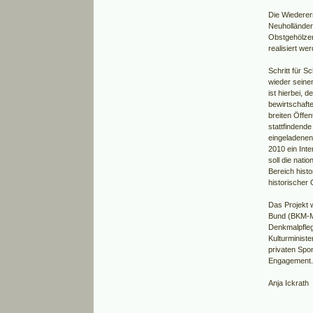
Die Wiederer
Neuholländer
Obstgehölzen
realisiert we
Schritt für S
wieder seine
ist hierbei,
bewirtschafte
breiten Öffen
stattfindend
eingeladenen
2010 ein Inte
soll die nati
Bereich hist
historischer
Das Projekt 
Bund (BKM-Mi
Denkmalpfleg
Kulturminist
privaten Spo
Engagement.
Anja Ickrath