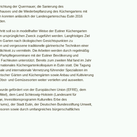
richtung der Quermauer, die Sanierung des
hauses und die Wiederbepflanzung des Küchengartens mit
 konnten anlässlich der Landesgartenschau Eutin 2016
rden.
chritt soll so in modellhafter Weise der Eutiner Küchengarten
m ursprünglichen Zweck zugeführt werden. Langfristiges Ziel
 den Garten nach ökologischen Gesichtspunkten zu
n und vergessene traditionelle gärtnerische Techniken einer
tlichkeit zu vermitteln. Die Arbeiten werden durch regelmäßig
e Parkpflegeseminare mit der Eutiner Bevölkerung und
 Fachleuten unterstützt. Bereits zum zweiten Mal fand im Jahr
rnationales Küchengartenkolloquium in Eutin statt. Die Tagung
onale und internationale Vernetzung führender Spezialisten im
orischer Gärten und Küchengärten sowie Anbau und Kultivierung
 Obst- und Gemüsesorten weiter vertiefen und ausweiten.
wurde gefördert von der Europäischen Union (EFRE), dem
ttel), dem Land Schleswig-Holstein (Landesamt für
e, Investitionsprogramm Kulturelles Erbe des
eriums), der Stadt Eutin, der Deutschen Bundesstiftung Umwelt,
nsoren sowie durch umfangreiches bürgerschaftliches