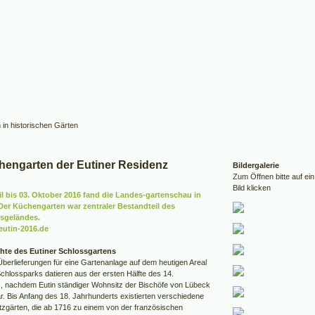
hengarten der Eutiner Residenz
Bildergalerie
Zum Öffnen bitte auf ein
Bild klicken
il bis 03. Oktober 2016 fand die Landes-gartenschau in
 Der Küchengarten war zentraler Bestandteil des
sgeländes.
eutin-2016.de
hte des Eutiner Schlossgartens
Überlieferungen für eine Gartenanlage auf dem heutigen Areal
Schlossparks datieren aus der ersten Hälfte des 14.
, nachdem Eutin ständiger Wohnsitz der Bischöfe von Lübeck
. Bis Anfang des 18. Jahrhunderts existierten verschiedene
tzgärten, die ab 1716 zu einem von der französischen