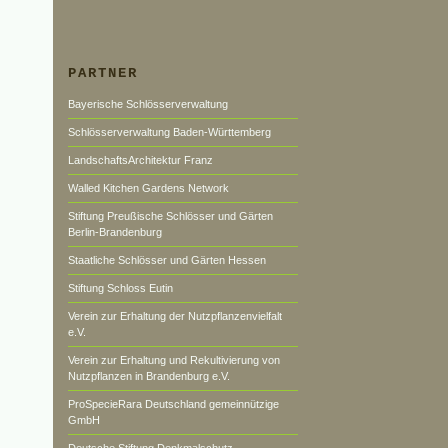
PARTNER
Bayerische Schlösserverwaltung
Schlösserverwaltung Baden-Württemberg
LandschaftsArchitektur Franz
Walled Kitchen Gardens Network
Stiftung Preußische Schlösser und Gärten
Berlin-Brandenburg
Staatliche Schlösser und Gärten Hessen
Stiftung Schloss Eutin
Verein zur Erhaltung der Nutzpflanzenvielfalt
e.V.
Verein zur Erhaltung und Rekultivierung von
Nutzpflanzen in Brandenburg e.V.
ProSpecieRara Deutschland gemeinnützige
GmbH