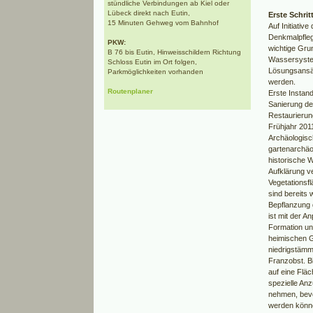
stündliche Verbindungen ab Kiel oder
Lübeck direkt nach Eutin,
Erste Schri
15 Minuten Gehweg vom Bahnhof
Auf Initiativ
Denkmalpfleg
PKW:
wichtige Gru
B 76 bis Eutin, Hinweisschildern Richtung
Wassersyste
Schloss Eutin im Ort folgen,
Lösungsansät
Parkmöglichkeiten vorhanden
werden.
Routenplaner
Erste Instan
Sanierung de
Restaurierun
Frühjahr 201
Archäologisc
gartenarchäo
historische
Aufklärung v
Vegetationsf
sind bereits 
Bepflanzung 
ist mit der A
Formation u
heimischen G
niedrigstäm
Franzobst. Bi
auf eine Flä
spezielle An
nehmen, bevo
werden könn