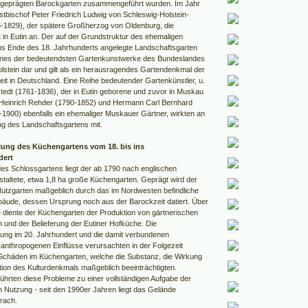
 geprägten Barockgarten zusammengeführt wurden. Im Jahr
stbischof Peter Friedrich Ludwig von Schleswig-Holstein-
5-1829), der spätere Großherzog von Oldenburg, die
 in Eutin an. Der auf der Grundstruktur des ehemaligen
s Ende des 18. Jahrhunderts angelegte Landschaftsgarten
 eines der bedeutendsten Gartenkunstwerke des Bundeslandes
lstein dar und gilt als ein herausragendes Gartendenkmal der
eit in Deutschland. Eine Reihe bedeutender Gartenkünstler, u.
stedt (1761-1836), der in Eutin geborene und zuvor in Muskau
 Heinrich Rehder (1790-1852) und Hermann Carl Bernhard
1900) ebenfalls ein ehemaliger Muskauer Gärtner, wirkten an
ng des Landschaftsgartens mit.
lung des Küchengartens vom 18. bis ins
dert
es Schlossgartens liegt der ab 1790 nach englischen
estaltete, etwa 1,8 ha große Küchengarten. Geprägt wird der
tzgarten maßgeblich durch das im Nordwesten befindliche
äude, dessen Ursprung noch aus der Barockzeit datiert. Über
 diente der Küchengarten der Produktion von gärtnerischen
 und der Belieferung der Eutiner Hofküche. Die
erung im 20. Jahrhundert und die damit verbundenen
nthropogenen Einflüsse verursachten in der Folgezeit
Schäden im Küchengarten, welche die Substanz, die Wirkung
tion des Kulturdenkmals maßgeblich beeinträchtigten.
führten diese Probleme zu einer vollständigen Aufgabe der
n Nutzung - seit den 1990er Jahren liegt das Gelände
rach.