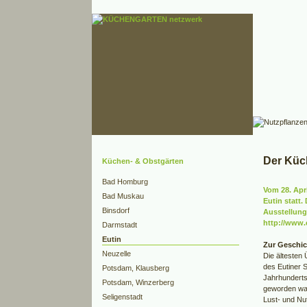
Der Küc
Küchen- & Obstgärten
Bad Homburg
Vom 28. Apr
Bad Muskau
Eutin statt.
Binsdorf
Ausstellung
http://www.
Darmstadt
Eutin
Zur Geschic
Neuzelle
Die ältesten 
des Eutiner 
Potsdam, Klausberg
Jahrhunderts
Potsdam, Winzerberg
geworden war
Seligenstadt
Lust- und Nu