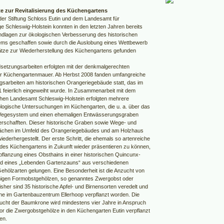
tte zur Revitalisierung des Küchengartens
e der Stiftung Schloss Eutin und dem Landesamt für
e Schleswig-Holstein konnten in den letzten Jahren bereits
ndlagen zur ökologischen Verbesserung des historischen
ms geschaffen sowie durch die Auslobung eines Wettbewerb
ze zur Wiederherstellung des Küchengartens gefunden
dsetzungsarbeiten erfolgten mit der denkmalgerechten
r Küchengartenmauer. Ab Herbst 2008 fanden umfangreiche
gsarbeiten am historischen Orangeriegebäude statt, das im
1 feierlich eingeweiht wurde. In Zusammenarbeit mit dem
hen Landesamt Schleswig-Holstein erfolgten mehrere
logische Untersuchungen im Küchengarten, die u. a. über das
 Wegesystem und einen ehemaligen Entwässerungsgraben
erschafften. Dieser historische Graben sowie Wege- und
lächen im Umfeld des Orangeriegebäudes und am Holzhaus
wiederhergestellt. Der erste Schritt, die ehemals so artenreiche
des Küchengartens in Zukunft wieder präsentieren zu können,
npflanzung eines Obsthains in einer historischen Quincunx-
nd eines „Lebenden Gartenzauns“ aus verschiedenen
ehölzarten gelungen. Eine Besonderheit ist die Anzucht von
migen Formobstgehölzen, so genanntes Zwergobst oder
sher sind 35 historische Apfel- und Birnensorten veredelt und
che im Gartenbauzentrum Ellerhoop verpflanzt worden. Die
zucht der Baumkrone wird mindestens vier Jahre in Anspruch
r die Zwergobstgehölze in den Küchengarten Eutin verpflanzt
en.