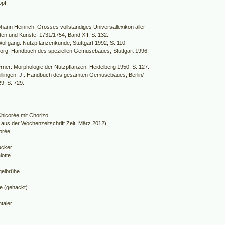
opf
ohann Heinrich: Grosses vollständiges Universallexikon aller
en und Künste, 1731/1754, Band XII, S. 132.
Wolfgang: Nutzpflanzenkunde, Stuttgart 1992, S. 110.
eorg: Handbuch des speziellen Gemüsebaues, Stuttgart 1996,
rner: Morphologie der Nutzpflanzen, Heidelberg 1950, S. 127.
illingen, J.: Handbuch des gesamten Gemüsebaues, Berlin/
, S. 729.
Chicorée mit Chorizo
 aus der Wochenzeitschrift Zeit, März 2012)
orée
ucker
lotte
gelbrühe
ie (gehackt)
taler