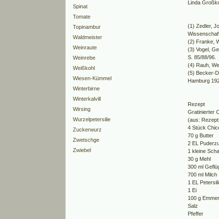
Linda Großk
Spinat
Tomate
(1) Zedler, J
Topinambur
Wissenschaft
Waldmeister
(2) Franke, 
Weinraute
(3) Vogel, G
S. 85/88/96.
Weinrebe
(4) Rauh, We
Weißkohl
(5) Becker-D
Wiesen-Kümmel
Hamburg 1929
Winterbirne
Winterkalvill
Rezept
Wirsing
Gratinierter 
Wurzelpetersilie
(aus: Rezept
4 Stück Chic
Zuckerwurz
70 g Butter
Zwetschge
2 EL Puderz
Zwiebel
1 kleine Scha
30 g Mehl
300 ml Geflü
700 ml Milch
1 EL Petersil
1 Ei
100 g Emmen
Salz
Pfeffer