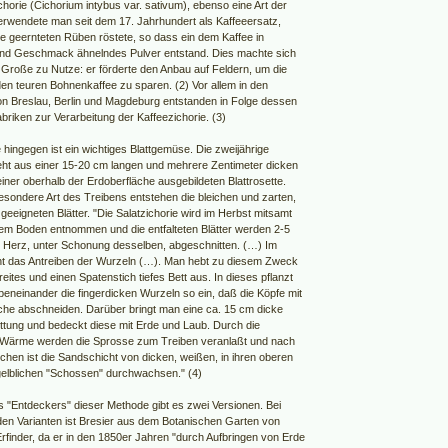
horie (Cichorium intybus var. sativum), ebenso eine Art der
rwendete man seit dem 17. Jahrhundert als Kaffeeersatz,
e geernteten Rüben röstete, so dass ein dem Kaffee in
nd Geschmack ähnelndes Pulver entstand. Dies machte sich
r Große zu Nutze: er förderte den Anbau auf Feldern, um die
den teuren Bohnenkaffee zu sparen. (2) Vor allem in den
 Breslau, Berlin und Magdeburg entstanden in Folge dessen
briken zur Verarbeitung der Kaffeezichorie. (3)
hingegen ist ein wichtiges Blattgemüse. Die zweijährige
eht aus einer 15-20 cm langen und mehrere Zentimeter dicken
iner oberhalb der Erdoberfläche ausgebildeten Blattrosette.
esondere Art des Treibens entstehen die bleichen und zarten,
eeigneten Blätter. "Die Salatzichorie wird im Herbst mitsamt
em Boden entnommen und die entfalteten Blätter werden 2-5
Herz, unter Schonung desselben, abgeschnitten. (…) Im
nt das Antreiben der Wurzeln (…). Man hebt zu diesem Zweck
reites und einen Spatenstich tiefes Bett aus. In dieses pflanzt
beneinander die fingerdicken Wurzeln so ein, daß die Köpfe mit
che abschneiden. Darüber bringt man eine ca. 15 cm dicke
tung und bedeckt diese mit Erde und Laub. Durch die
 Wärme werden die Sprosse zum Treiben veranlaßt und nach
chen ist die Sandschicht von dicken, weißen, in ihren oberen
t gelblichen "Schossen" durchwachsen." (4)
s "Entdeckers" dieser Methode gibt es zwei Versionen. Bei
iden Varianten ist Bresier aus dem Botanischen Garten von
rfinder, da er in den 1850er Jahren "durch Aufbringen von Erde