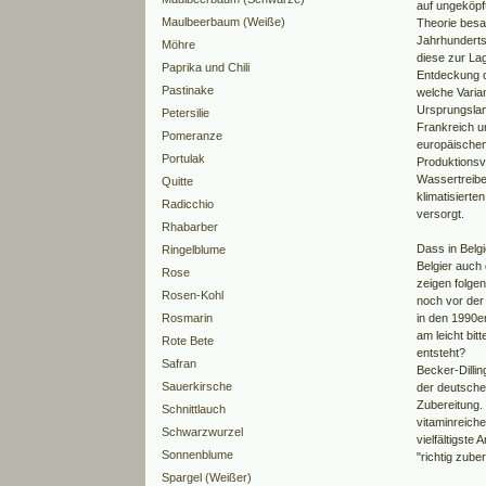
auf ungeköpft
Maulbeerbaum (Weiße)
Theorie besa
Jahrhunderts
Möhre
diese zur La
Paprika und Chili
Entdeckung d
Pastinake
welche Varian
Ursprungslan
Petersilie
Frankreich u
Pomeranze
europäischen 
Portulak
Produktionsv
Wassertreibe
Quitte
klimatisierte
Radicchio
versorgt.
Rhabarber
Dass in Belgi
Ringelblume
Belgier auch 
Rose
zeigen folgen
Rosen-Kohl
noch vor der
Rosmarin
in den 1990e
am leicht bit
Rote Bete
entsteht?
Safran
Becker-Dilli
Sauerkirsche
der deutsche
Zubereitung. 
Schnittlauch
vitaminreich
Schwarzwurzel
vielfältigste
Sonnenblume
"richtig zuber
Spargel (Weißer)