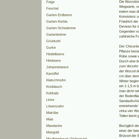
Die Wurzelzic
Feige
Wegwarte, ve
Fenchel
indem man di
Garten-Erdbeere
Konsistenz u
Garten-Kürbis
Friedrich de
Devisen für 
Garten-Schwämme
Gegenden von
Gartenbohne
zahlreiche Fa
Grünkohl
Der Chicorée 
Gurke
Pflanze best
Heidelbeere
Rübe sowie e
Himbeere
Durch eine b
zum Verzehr g
Johannisbeere
der Wurzel d
Kartoffel
cm über dem 
Klatschmohn
Winter begin
ein 1-1,5 m b
Knoblauch
man dicht ne
Kohlrabi
der Bodenflä
Linse
Sandaufschüt
entstehende
Löwenzahn
zirka vier Wo
Mairübe
Teilen leich
Mais
Mandarine
Bezüglich de
einer der be
Mangold
Brüssel der E
Maulbeerbaum (Schwarze)