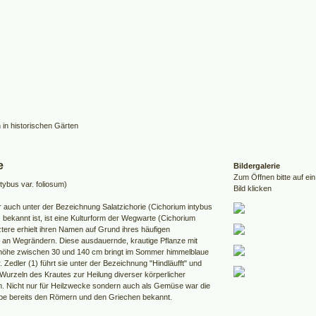
e
Bildergalerie
Zum Öffnen bitte auf ein
tybus var. foliosum)
Bild klicken
r auch unter der Bezeichnung Salatzichorie (Cichorium intybus
) bekannt ist, ist eine Kulturform der Wegwarte (Cichorium
ztere erhielt ihren Namen auf Grund ihres häufigen
n Wegrändern. Diese ausdauernde, krautige Pflanze mit
höhe zwischen 30 und 140 cm bringt im Sommer himmelblaue
. Zedler (1) führt sie unter der Bezeichnung "Hindläufft" und
 Wurzeln des Krautes zur Heilung diverser körperlicher
 Nicht nur für Heilzwecke sondern auch als Gemüse war die
übe bereits den Römern und den Griechen bekannt.