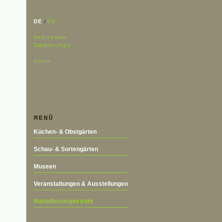
DE
/
EN
Impressum
Datenschutz
intern
MENÜ
Küchen- & Obstgärten
Schau- & Sortengärten
Museen
Veranstaltungen & Ausstellungen
Nutzpflanzenporträts