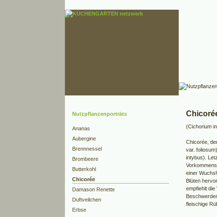
Chicoré
Nutzpflanzenporträts
(Cichorium in
Ananas
Aubergine
Chicorée, de
Brennnessel
var. foliosum
intybus). Let
Brombeere
Vorkommens a
Butterkohl
einer Wuchs
Chicorée
Blüten hervor
empfiehlt die
Damason Renette
Beschwerden.
Duftveilchen
fleischige R
Erbse