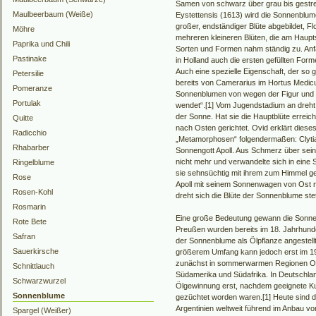
Samen von schwarz über grau bis gestre
Maulbeerbaum (Weiße)
Eystettensis (1613) wird die Sonnenblume
großer, endständiger Blüte abgebildet, Flo
Möhre
mehreren kleineren Blüten, die am Haupt
Paprika und Chili
Sorten und Formen nahm ständig zu. An
Pastinake
in Holland auch die ersten gefüllten Form
Auch eine spezielle Eigenschaft, der so 
Petersilie
bereits von Camerarius im Hortus Medic
Pomeranze
Sonnenblumen von wegen der Figur und 
Portulak
wendet“.[1] Vom Jugendstadium an dreht 
der Sonne. Hat sie die Hauptblüte erreic
Quitte
nach Osten gerichtet. Ovid erklärt dies
Radicchio
„Metamorphosen“ folgendermaßen: Clytia v
Rhabarber
Sonnengott Apoll. Aus Schmerz über sei
nicht mehr und verwandelte sich in eine
Ringelblume
sie sehnsüchtig mit ihrem zum Himmel 
Rose
Apoll mit seinem Sonnenwagen von Ost 
Rosen-Kohl
dreht sich die Blüte der Sonnenblume ste
Rosmarin
Eine große Bedeutung gewann die Sonnen
Rote Bete
Preußen wurden bereits im 18. Jahrhunde
Safran
der Sonnenblume als Ölpflanze angestell
Sauerkirsche
größerem Umfang kann jedoch erst im 1
zunächst in sommerwarmen Regionen Ost
Schnittlauch
Südamerika und Südafrika. In Deutschla
Schwarzwurzel
Ölgewinnung erst, nachdem geeignete Kul
Sonnenblume
gezüchtet worden waren.[1] Heute sind d
Argentinien weltweit führend im Anbau v
Spargel (Weißer)