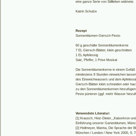
eine ganze Serie von Stillleben widmete.
Katrin Schulze
Rezept
Sonnenblumen-Giersch-Pesto
60 g geschälte Sonnenblumenkerne
7 EL Giersch-Blätter, klein geschnitten
1 EL Apfelessig
Salz, Pfeffer, 1 Prise Muskat
Die Sonnenblumenkerne in einem Gefäß 
mindestens 8 Stunden einweichen lassen
des Einweichwassers und dem Apfelessig
Giersch-Blätter klein schneiden oder hac
zu den Sonnenblumenkernen hinzufügen
Pesto pürieren (ggf. mehr Wasser hinzuf
Verwendete Literatur:
[1] Krausch, Heiz-Dieter, „Kaiserkron un
Einführung unserer Gartenblumen, Münc
[2] Heilmeyer, Marina, Die Sprache der Bl
München / London / New York 2000, S. 7