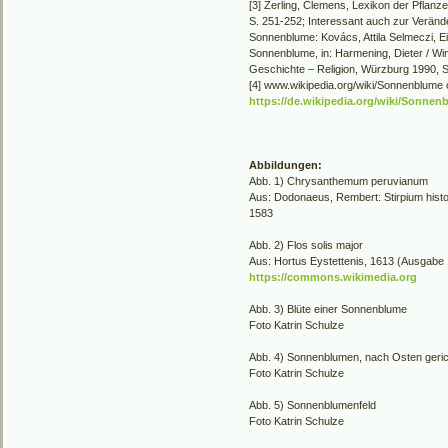
[3] Zerling, Clemens, Lexikon der Pflan
S. 251-252; Interessant auch zur Veränd
Sonnenblume: Kovács, Attila Selmeczi, E
Sonnenblume, in: Harmening, Dieter / Wim
Geschichte – Religion, Würzburg 1990, 
[4] www.wikipedia.org/wiki/Sonnenblume o
https://de.wikipedia.org/wiki/Sonnen
Abbildungen:
Abb. 1) Chrysanthemum peruvianum
Aus: Dodonaeus, Rembert: Stirpium histor
1583
Abb. 2) Flos solis major
Aus: Hortus Eystettenis, 1613 (Ausgabe
https://commons.wikimedia.org
Abb. 3) Blüte einer Sonnenblume
Foto Katrin Schulze
Abb. 4) Sonnenblumen, nach Osten geric
Foto Katrin Schulze
Abb. 5) Sonnenblumenfeld
Foto Katrin Schulze