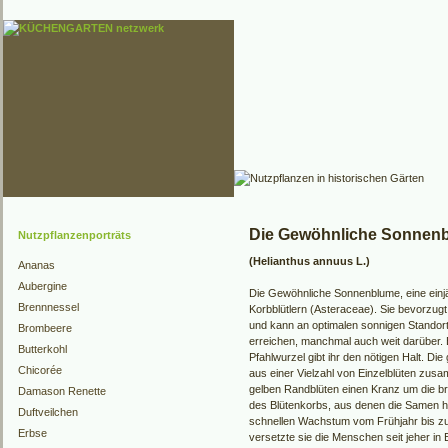
Die Gewöhnliche Sonnen
Nutzpflanzenporträts
(Helianthus annuus L.)
Ananas
Aubergine
Die Gewöhnliche Sonnenblume, eine einjä
Brennnessel
Korbblütlern (Asteraceae). Sie bevorzugt
und kann an optimalen sonnigen Standort
Brombeere
erreichen, manchmal auch weit darüber. E
Butterkohl
Pfahlwurzel gibt ihr den nötigen Halt. Di
Chicorée
aus einer Vielzahl von Einzelblüten zusam
gelben Randblüten einen Kranz um die br
Damason Renette
des Blütenkorbs, aus denen die Samen h
Duftveilchen
schnellen Wachstum vom Frühjahr bis zum
Erbse
versetzte sie die Menschen seit jeher in 