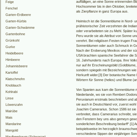
auffälligen, an eine Sonne erinnernden Bl
Feige
Hochsommer bis in den Oktober, breitete
Fenchel
als Zierpflanze in ganz Europa aus.
Garten-Erdbeere
Garten-Kürbis
Heimisch ist die Sonnenblume in Nord- un
prähistorischer Zeit verzehrten die India
Garten-Schwämme
oder verarbeiteten sie zu Mehl. Später ku
Gartenbohne
Peru wurde sie als Attribut von Sonne und
Grünkohl
verehrt. Bei religiösen Festen trugen F
Sonnenblumen oder auch Schmuck in Ges
Gurke
Nach der Eroberung Mexikos und der süd
Heidelbeere
USA brachten spanische Seefahrer die 
Himbeere
16. Jahrhunderts nach Europa. Ihre Volk
nur auf ihr Erscheinungsbild (Goldblume
Johannisbeere
sondern spiegeln mit Bezeichnungen wie 
Kartoffel
Herkunft wider.[3] Der botanische Name 
Klatschmohn
Wörtern für Sonne (helios) und Blume (an
Knoblauch
Von Spanien aus kam die Sonnenblume nac
Kohlrabi
Niederlande, wo sie von Rembert Dodo
Linse
Peruvianum erstmals beschrieben und a
sie auch in Deutschland vor, zuerst woh
Löwenzahn
Joachim Camerarius. Schon 1586 ist sie 
Mairübe
verbreitet, dass Camerarius schreibt, sie 
Mais
den Fenstern bey uns also gemeyn gewor
Mandarine
sonderlichen Beschreibung bedarff“.[1] 
beispielsweise im herzoglich braunschw
Mangold
verschiedene Sippen der einjährigen Son
Maulbeerbaum (Schwarze)