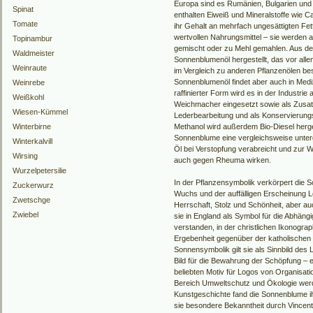
Europa sind es Rumänien, Bulgarien un
Spinat
enthalten Eiweiß und Mineralstoffe wie 
Tomate
ihr Gehalt an mehrfach ungesättigten Fe
wertvollen Nahrungsmittel – sie werden a
Topinambur
gemischt oder zu Mehl gemahlen. Aus de
Waldmeister
Sonnenblumenöl hergestellt, das vor alle
Weinraute
im Vergleich zu anderen Pflanzenölen bes
Sonnenblumenöl findet aber auch in Med
Weinrebe
raffinierter Form wird es in der Industrie 
Weißkohl
Weichmacher eingesetzt sowie als Zusat
Wiesen-Kümmel
Lederbearbeitung und als Konservierung
Winterbirne
Methanol wird außerdem Bio-Diesel hergest
Sonnenblume eine vergleichsweise unter
Winterkalvill
Öl bei Verstopfung verabreicht und zur 
Wirsing
auch gegen Rheuma wirken.
Wurzelpetersilie
In der Pflanzensymbolik verkörpert die 
Zuckerwurz
Wuchs und der auffälligen Erscheinung L
Zwetschge
Herrschaft, Stolz und Schönheit, aber a
Zwiebel
sie in England als Symbol für die Abhäng
verstanden, in der christlichen Ikonograp
Ergebenheit gegenüber der katholischen K
Sonnensymbolik gilt sie als Sinnbild des
Bild für die Bewahrung der Schöpfung – e
beliebten Motiv für Logos von Organisati
Bereich Umweltschutz und Ökologie werde
Kunstgeschichte fand die Sonnenblume ihr
sie besondere Bekanntheit durch Vincen