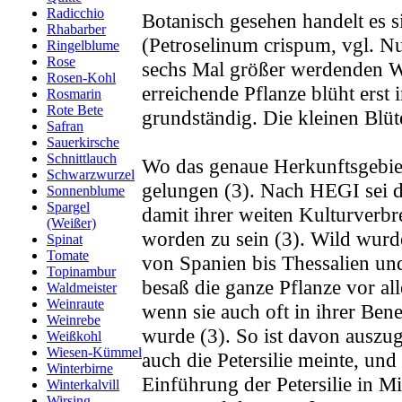
Radicchio
Botanisch gesehen handelt es si
Rhabarber
(Petroselinum crispum, vgl. Nu
Ringelblume
Rose
sechs Mal größer werdenden Wu
Rosen-Kohl
erreichende Pflanze blüht erst i
Rosmarin
Rote Bete
grundständig. Die kleinen Blüt
Safran
Sauerkirsche
Schnittlauch
Wo das genaue Herkunftsgebiet 
Schwarzwurzel
gelungen (3). Nach HEGI sei d
Sonnenblume
Spargel
damit ihrer weiten Kulturverbre
(Weißer)
worden zu sein (3). Wild wurde
Spinat
Tomate
von Spanien bis Thessalien un
Topinambur
besaß die ganze Pflanze vor al
Waldmeister
Weinraute
wenn sie auch oft in ihrer Ben
Weinrebe
wurde (3). So ist davon auszug
Weißkohl
Wiesen-Kümmel
auch die Petersilie meinte, un
Winterbirne
Einführung der Petersilie in M
Winterkalvill
Wirsing