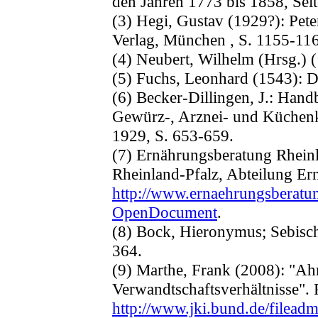
den Jahren 1773 bis 1858, Seit
(3) Hegi, Gustav (1929?): Peter
Verlag, München , S. 1155-11
(4) Neubert, Wilhelm (Hrsg.) 
(5) Fuchs, Leonhard (1543): 
(6) Becker-Dillingen, J.: Ha
Gewürz-, Arznei- und Küchenkr
1929, S. 653-659.
(7) Ernährungsberatung Rheinl
Rheinland-Pfalz, Abteilung Er
http://www.ernaehrungsberat
OpenDocument
.
(8) Bock, Hieronymus; Sebisch
364.
(9) Marthe, Frank (2008): "Ahn
Verwandtschaftsverhältnisse".
http://www.jki.bund.de/filea