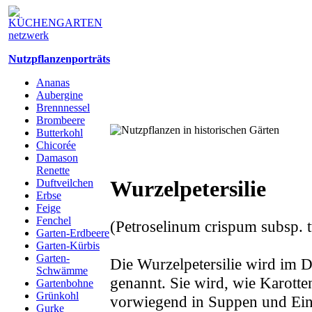
Nutzpflanzenporträts
Ananas
Aubergine
Brennnessel
Brombeere
Butterkohl
Chicorée
Damason
Renette
Wurzelpetersilie
Duftveilchen
Erbse
Feige
Fenchel
(Petroselinum crispum subsp. 
Garten-Erdbeere
Garten-Kürbis
Garten-
Die Wurzelpetersilie wird im 
Schwämme
genannt. Sie wird, wie Karot
Gartenbohne
Grünkohl
vorwiegend in Suppen und Ein
Gurke