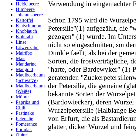
Verwendung in eingemachter Fo
Heidelbeere
Himbeere
Johannisbeere
Schon 1795 wird die Wurzelpe
Kartoffel
Klatschmohn
Petersilie"(1) aufgezählt, die
Knoblauch
gezogen" (1) würde. Im Untersch
Kohlrabi
Linse
nicht so eingeschnitten, sonde
Löwenzahn
Dunkle faellt, als bei der geme
Mairübe
Mais
Sorten, die frostverträgliche,
Mandarine
"harte, oder Bardewyker" (1) Pe
Mangold
Maulbeerbaum
geratenden "Zuckerpetersilienw
(Schwarze)
der Petersilie, die gemeine (gl
Maulbeerbaum
(Weiße)
bekannte Sorten der Wurzelpeter
Möhre
(Bardowiecker), deren Wurzel e
Paprika und
Chili
Wurzelpetersilie (Halblange Be
Pastinake
von Erfurt, die als Bastardieru
Petersilie
Pomeranze
glatter, dicker Wurzel und fein
Portulak
Quitte