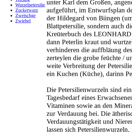
unter Karl dem Großen, angen
Wurzelpetersilie
aufgeführt, im Entwurfsplan de
Zuckerwurz
Zwetschge
der Hildegard von Biingen (um 
Zwiebel
Blattpetersilie, sondern auch 
Kreüterbuch des LEONHARD FUC
dann Peterlin kraut und wurtzel
verhinderen die auffbläung des
zerteylen die grobe feüchte 
weite Verbreitung der Petersil
ein Kuchen (Küche), darinn Pet
Die Petersilienwurzeln sind ei
Tagesbedarf eines Erwachsene
Vitaminen sowie an den Mineral
zur Verdauung bei. Die ätheris
Verdauungstätigkeit und Niere
lassen sich Petersilienwurzeln,