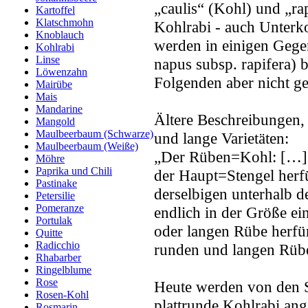
„caulis“ (Kohl) und „ra
Kartoffel
Klatschmohn
Kohlrabi - auch Unterko
Knoblauch
werden in einigen Gege
Kohlrabi
Linse
napus subsp. rapifera) b
Löwenzahn
Folgenden aber nicht g
Mairübe
Mais
Mandarine
Ältere Beschreibungen,
Mangold
Maulbeerbaum (Schwarze)
und lange Varietäten:
Maulbeerbaum (Weiße)
„Der Rüben=Kohl: […] 
Möhre
Paprika und Chili
der Haupt=Stengel her
Pastinake
derselbigen unterhalb d
Petersilie
Pomeranze
endlich in der Größe ei
Portulak
oder langen Rübe herfü
Quitte
Radicchio
runden und langen Rüb
Rhabarber
Ringelblume
Rose
Heute werden von den S
Rosen-Kohl
plattrunde Kohlrabi ang
Rosmarin