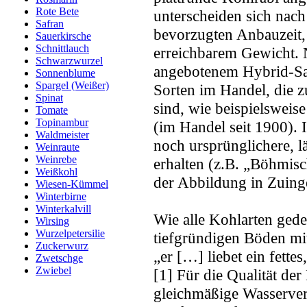
Rote Bete
unterscheiden sich nach
Safran
bevorzugten Anbauzeit,
Sauerkirsche
Schnittlauch
erreichbarem Gewicht.
Schwarzwurzel
angebotenem Hybrid-Saa
Sonnenblume
Spargel (Weißer)
Sorten im Handel, die z
Spinat
sind, wie beispielsweise
Tomate
Topinambur
(im Handel seit 1900). 
Waldmeister
noch ursprünglichere, l
Weinraute
Weinrebe
erhalten (z.B. „Böhmisc
Weißkohl
der Abbildung in Zuinge
Wiesen-Kümmel
Winterbirne
Winterkalvill
Wie alle Kohlarten gede
Wirsing
Wurzelpetersilie
tiefgründigen Böden mi
Zuckerwurz
„er […] liebet ein fette
Zwetschge
Zwiebel
[1] Für die Qualität der
gleichmäßige Wasserve