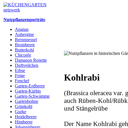
Nutzpflanzenporträts
Ananas
Aubergine
Brennnessel
Brombeere
Butterkohl
Chicorée
Damason Renette
Duftveilchen
Erbse
Kohlrabi
Feige
Fenchel
Garten-Erdbeere
Garten-Kürbis
(Brassica oleracea var.
Garten-Schwämme
auch Rüben-Kohl/Rübko
Gartenbohne
Grünkohl
und Stängelrübe
Gurke
Heidelbeere
Himbeere
Der Name Kohlrabi geht
Johannisbeere