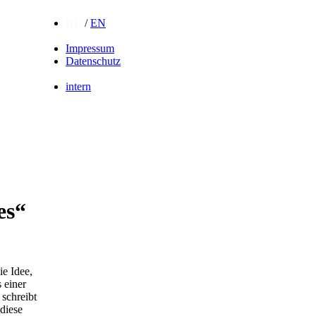
DE
/
EN
Impressum
Datenschutz
intern
es“
ie Idee,
 einer
schreibt
diese