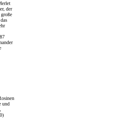
Merlet
r, der
 große
 das
ehr
787
inander
e
 Rosinen
e und
,
0)