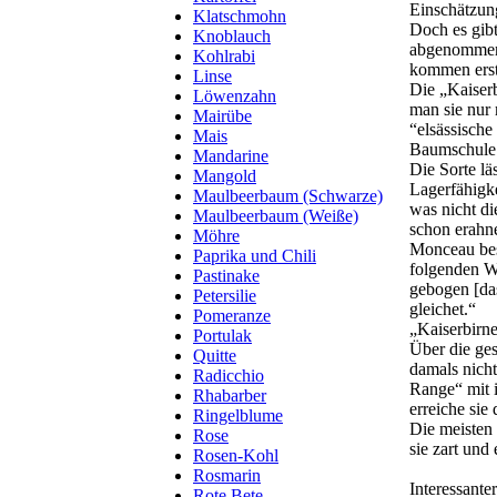
Einschätzung
Klatschmohn
Doch es gibt
Knoblauch
abgenommen 
Kohlrabi
kommen erst
Linse
Die „Kaiserb
Löwenzahn
man sie nur
Mairübe
“elsässische
Mais
Baumschule 
Mandarine
Die Sorte lä
Mangold
Lagerfähigke
Maulbeerbaum (Schwarze)
was nicht di
Maulbeerbaum (Weiße)
schon erahne
Möhre
Monceau besc
Paprika und Chili
folgenden W
Pastinake
gebogen [das
Petersilie
gleichet.“
Pomeranze
„Kaiserbirn
Portulak
Über die ges
Quitte
damals nicht
Radicchio
Range“ mit 
Rhabarber
erreiche sie
Ringelblume
Die meisten
Rose
sie zart und
Rosen-Kohl
Rosmarin
Interessante
Rote Bete