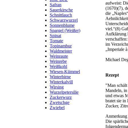
aufweist: Di
Safran
(1670)(7), d
Sauerkirsche
die „Naples“
Schnittlauch
Aehnlichkei
Schwarzwurzel
Unterscheidu
Sonnenblume
viel.“(8) Ga
Spargel (Weißer)
Aufklärung 
Spinat
verschaffen
Tomate
im Verzeichn
Topinambur
„Imperiale à
Waldmeister
Weinraute
Michael Deg
Weinrebe
Weißkohl
Wiesen-Kümmel
Rezept
Winterbirne
Winterkalvill
"Man schält 
Wirsing
Mandeln, in 
Wurzelpetersilie
und etwas M
Zuckerwurz
bratet sie i
Zwetschge
Zucker, Zitr
Zwiebel
Anmerkung 
Die spärlic
folgendermaß