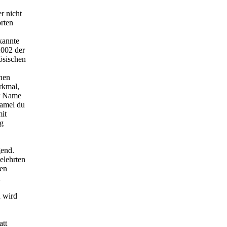
r nicht
rten
kannte
2002 der
ösischen
chen
rkmal,
er Name
hamel du
it
ig
gend.
elehrten
ten
h
n wird
att