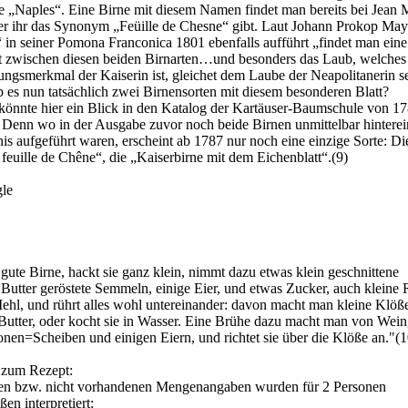
e „Naples“. Eine Birne mit diesem Namen findet man bereits bei Jean 
er ihr das Synonym „Feüille de Chesne“ gibt. Laut Johann Prokop Maye
 in seiner Pomona Franconica 1801 ebenfalls aufführt „findet man eine
t zwischen diesen beiden Birnarten…und besonders das Laub, welches
ngsmerkmal der Kaiserin ist, gleichet dem Laube der Neapolitanerin s
b es nun tatsächlich zwei Birnensorten mit diesem besonderen Blatt?
könnte hier ein Blick in den Katalog der Kartäuser-Baumschule von 1
: Denn wo in der Ausgabe zuvor noch beide Birnen unmittelbar hintere
is aufgeführt waren, erscheint ab 1787 nur noch eine einzige Sorte: Di
 feuille de Chêne“, die „Kaiserbirne mit dem Eichenblatt“.(9)
le
gute Birne, hackt sie ganz klein, nimmt dazu etwas klein geschnittene
Butter geröstete Semmeln, einige Eier, und etwas Zucker, auch kleine
ehl, und rührt alles wohl untereinander: davon macht man kleine Klöß
n Butter, oder kocht sie in Wasser. Eine Brühe dazu macht man von Wein
onen=Scheiben und einigen Eiern, und richtet sie über die Klöße an."(1
zum Rezept:
hen bzw. nicht vorhandenen Mengenangaben wurden für 2 Personen
en interpretiert: