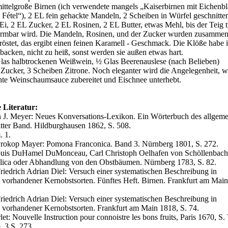
ittelgroße Birnen (ich verwendete mangels „Kaiserbirnen mit Eichenbla
Fétel“), 2 EL fein gehackte Mandeln, 2 Scheiben in Würfel geschnitte
Ei, 2 EL Zucker, 2 EL Rosinen, 2 EL Butter, etwas Mehl, bis der Teig 
ormbar wird. Die Mandeln, Rosinen, und der Zucker wurden zusammen
östet, das ergibt einen feinen Karamell - Geschmack. Die Klöße habe i
backen, nicht zu heiß, sonst werden sie außen etwas hart.
las halbtrockenen Weißwein, ½ Glas Beerenauslese (nach Belieben)
 Zucker, 3 Scheiben Zitrone. Noch eleganter wird die Angelegenheit, 
hte Weinschaumsauce zubereitet und Eischnee unterhebt.
 Literatur:
 J. Meyer: Neues Konversations-Lexikon. Ein Wörterbuch des allgem
itter Band. Hildburghausen 1862, S. 508.
. 1.
Prokop Mayer: Pomona Franconica. Band 3. Nürnberg 1801, S. 272.
ouis DuHamel DuMonceau, Carl Christoph Oelhafen von Schöllenbach
ica oder Abhandlung von den Obstbäumen. Nürnberg 1783, S. 82.
riedrich Adrian Diel: Versuch einer systematischen Beschreibung in
 vorhandener Kernobstsorten. Fünftes Heft. Birnen. Frankfurt am Main
riedrich Adrian Diel: Versuch einer systematischen Beschreibung in
 vorhandener Kernobstsorten. Frankfurt am Main 1818, S. 74.
let: Nouvelle Instruction pour connoistre les bons fruits, Paris 1670, S. 
. 3 S. 273.