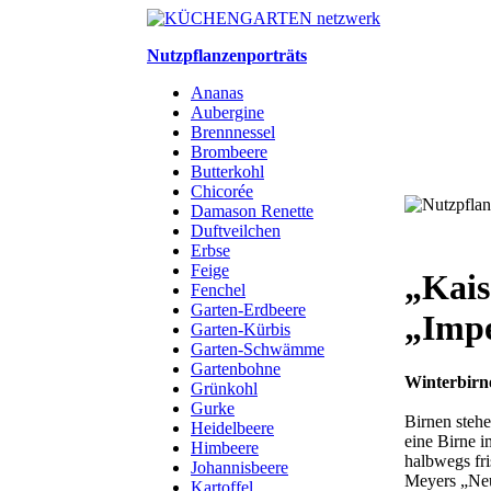
Nutzpflanzenporträts
Ananas
Aubergine
Brennnessel
Brombeere
Butterkohl
Chicorée
Damason Renette
Duftveilchen
Erbse
Feige
„Kais
Fenchel
Garten-Erdbeere
„Impe
Garten-Kürbis
Garten-Schwämme
Gartenbohne
Winterbirn
Grünkohl
Gurke
Birnen stehe
Heidelbeere
eine Birne i
Himbeere
halbwegs fri
Johannisbeere
Meyers „Neu
Kartoffel