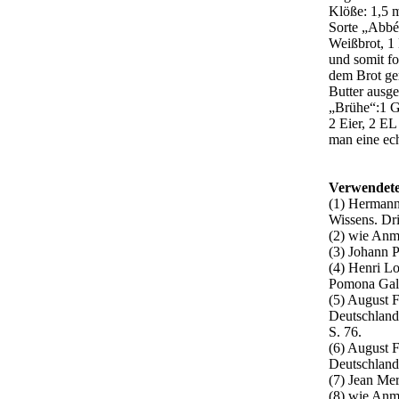
Klöße: 1,5 m
Sorte „Abbé 
Weißbrot, 1 
und somit f
dem Brot ger
Butter ausge
„Brühe“:1 G
2 Eier, 2 EL
man eine ec
Verwendete
(1) Hermann
Wissens. Dr
(2) wie Anm
(3) Johann 
(4) Henri L
Pomona Gall
(5) August F
Deutschland
S. 76.
(6) August F
Deutschland
(7) Jean Mer
(8) wie Anm