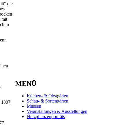
tt“ die
nes
trocken
 mit
ch in
wenn
einen
MENÜ
:
Küchen- & Obstgärten
Schau- & Sortengärten
 1807,
Museen
Veranstaltungen & Ausstellungen
Nutzpflanzenporträts
77.