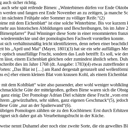
 auch sicher richtig.
 auch sehr spät reifende Birnen: „Winterbirnen dürfen vor Ende Oktobe
werden und fangen erst Ende November an zu zeitigen, ja manche So
 im nächsten Frühjahr oder Sommer zu völliger Reife.“(2)
irne mit dem Eichenblatt“ ist eine solche Winterbirne. Bis vor kurzem 
 mehr aus historischen Abbildungen und Beschreibungen, bis im Jahre 
 Birnenpfarrer” Paul Winninger diese Sorte in einer renommierten franz
wiederentdeckte und der pomologischen Fachwelt vorstellen konnte.
sst sich verhältnismäßig leicht identifizieren, denn neben einer beachtli
it bis „April und Mai“ (Mayer, 1801)(3) hat sie ein sehr auffälliges Me
e optisch unauffällige Frucht, sondern das Laub betrifft: Es soll, wie d
n lässt, einem Eichenblatt gleichen oder zumindest ähnlich sehen. Du
hreibt dies im Jahre 1768 (dt. Ausgabe: 1783)(4) etwas zutreffender m
orten: „Das Blat ist […] am Rand dergestalt gerunzelt und wellenförm
s es] eher einem kleinen Blat vom krausen Kohl, als einem Eichenblat
e mit dem Kohlblatt“ wäre also passender, aber wohl weniger wohlklin
chmackliche Güte der mittelgroßen, gelben Birne waren sich die Obstg
 ganz einig: Der Pomologe Adrian Diel schätzte diese Frucht „vom ers
ihrem „gewürzhaften, sehr süßen, ganz eigenen Geschmack“(5), jedoc
 diese Güte „nur an der Spalierwand“(6).
 übrigen Pomologen zählten sie zu den Kochbirnen: Erst durch Erhitze
 eignet sich daher gut als Verarbeitungsfrucht in der Küche.
rweise nennt Duhamel aber noch eine zweite Sorte, die ein gewelltes Bl