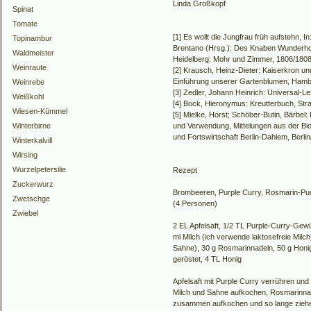
Linda Großkopf
Spinat
Tomate
[1] Es wollt die Jungfrau früh aufstehn, 
Topinambur
Brentano (Hrsg.): Des Knaben Wunderhor
Waldmeister
Heidelberg: Mohr und Zimmer, 1806/1808
Weinraute
[2] Krausch, Heinz-Dieter: Kaiserkron u
Einführung unserer Gartenblumen, Hamb
Weinrebe
[3] Zedler, Johann Heinrich: Universal-L
Weißkohl
[4] Bock, Hieronymus: Kreutterbuch, Str
Wiesen-Kümmel
[5] Mielke, Horst; Schöber-Butin, Bärbel
Winterbirne
und Verwendung, Mittelungen aus der Bio
und Fortswirtschaft Berlin-Dahlem, Berli
Winterkalvill
Wirsing
Wurzelpetersilie
Rezept
Zuckerwurz
Brombeeren, Purple Curry, Rosmarin-Pud
Zwetschge
(4 Personen)
Zwiebel
2 EL Apfelsaft, 1/2 TL Purple-Curry-Ge
ml Milch (ich verwende laktosefreie Milch
Sahne), 30 g Rosmarinnadeln, 50 g Honig
geröstet, 4 TL Honig
Apfelsaft mit Purple Curry verrühren und
Milch und Sahne aufkochen, Rosmarinnad
zusammen aufkochen und so lange ziehe