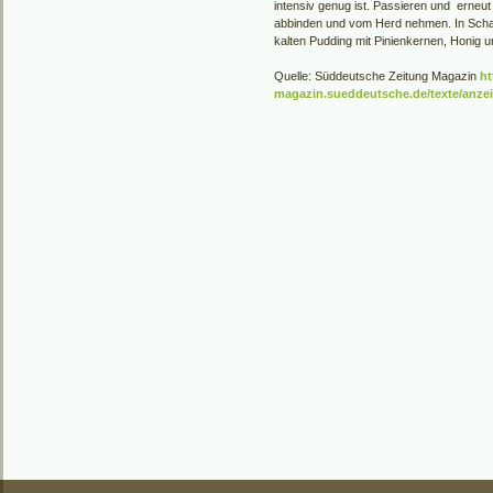
intensiv genug ist. Passieren und erneut
abbinden und vom Herd nehmen. In Schale
kalten Pudding mit Pinienkernen, Honig 
Quelle: Süddeutsche Zeitung Magazin
ht
magazin.sueddeutsche.de/texte/anze