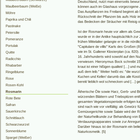
Deutschland, nutzt man einerseits bewurz
Maulbeerbaum (Weiße)
können auch im Glashaus vorgezogene 
Das Auspflanzen ins Freiland beginnt ab 
Möhre
Rückschnitt der Pflanzen bis aufs Holz 
Paprika und Chili
das Bedecken der Sträucher mit Reisig o
Pastinake
Ist der Rosmarin heute vor allem als Gew
Petersilie
wurde er in der Antike hauptsächlich zur 
Pomeranze
frühen Mittelalter gelangte er in die nörd
Portulak
"Capitulare de villis" Karls des Großen 
wie im St. Gallener Klosterplan (ca. 820
Quitte
16. Jahrhunderts wird sowohl auf den Nut
Radicchio
verwiesen. Hieronymus Bock schreibt 15
Rhabarber
kraut ist einer hißigen qualitet/ […] und m
auß dem leib." Weiter heißt es: "die wurz
Ringelblume
Kuchen und Keller/ darumb das alle Kost
Rose
bereit/ lieblich wol schmecken und […] ge
Rosen-Kohl
Rosmarin
Ätherische Öle sowie Harz, Gerb- und Bitt
würzenden Blättern und Triebspitzen ent
Rote Bete
gesamten Vegetationsperiode erfolgen k
Safran
sind nach wie vor vielfältig: als Gewürz 
Sauerkirsche
Gemüsegerichte sowie Salate wird der R
der Naturheilkunde zur Behandlung von
Schnittlauch
Verdauungsapparates sowie zur Anregun
Schwarzwurzel
Darüber hinaus ist der Rosmarin ein belie
Sonnenblume
Naturkosmetik. [5]
Spargel (Weißer)