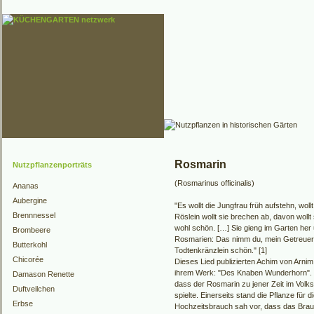
Rosmarin
Nutzpflanzenporträts
(Rosmarinus officinalis)
Ananas
Aubergine
"Es wollt die Jungfrau früh aufstehn, woll
Brennnessel
Röslein wollt sie brechen ab, davon wollt
wohl schön. […] Sie gieng im Garten her u
Brombeere
Rosmarien: Das nimm du, mein Getreuer, h
Butterkohl
Todtenkränzlein schön." [1]
Chicorée
Dieses Lied publizierten Achim von Arni
ihrem Werk: "Des Knaben Wunderhorn". Es
Damason Renette
dass der Rosmarin zu jener Zeit im Volk
Duftveilchen
spielte. Einerseits stand die Pflanze für di
Erbse
Hochzeitsbrauch sah vor, dass das Bra