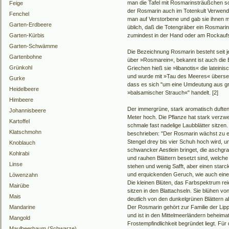
man die Tafel mit Rosmarinsträußchen s
Feige
der Rosmarin auch im Totenkult Verwend
Fenchel
man auf Verstorbene und gab sie ihnen mi
Garten-Erdbeere
üblich, daß die Totengräber ein Rosmari
Garten-Kürbis
zumindest in der Hand oder am Rockaufsc
Garten-Schwämme
Die Bezeichnung Rosmarin besteht seit 
Gartenbohne
über »Rosmarein«, bekannt ist auch die
Grünkohl
Griechen hieß sie »libanotis« die latein
und wurde mit »Tau des Meeres« überset
Gurke
dass es sich "um eine Umdeutung aus gr
Heidelbeere
»balsamischer Strauch«" handelt. [2]
Himbeere
Der immergrüne, stark aromatisch duften
Johannisbeere
Meter hoch. Die Pflanze hat stark verzwe
Kartoffel
schmale fast nadelige Laubblätter sitzen. 
Klatschmohn
beschrieben: "Der Rosmarin wächst zu e
Stengel drey bis vier Schuh hoch wird, u
Knoblauch
schwancker Aestlein bringet, die aschgr
Kohlrabi
und rauhen Blättern besetzt sind, welch
Linse
stehen und wenig Safft, aber einen star
und erquickenden Geruch, wie auch ein
Löwenzahn
Die kleinen Blüten, das Farbspektrum reich
Mairübe
sitzen in den Blattachseln. Sie blühen von
Mais
deutlich von den dunkelgrünen Blättern a
Mandarine
Der Rosmarin gehört zur Familie der Li
und ist in den Mittelmeerländern beheima
Mangold
Frostempfindlichkeit begründet liegt. Fü
Maulbeerbaum (Schwarze)