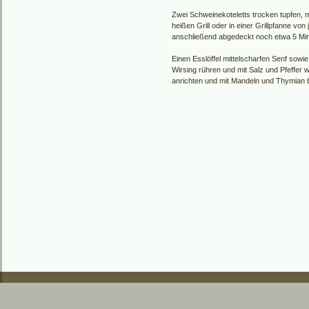
Zwei Schweinekoteletts trocken tupfen, m
heißen Grill oder in einer Grillpfanne von 
anschließend abgedeckt noch etwa 5 Min
Einen Esslöffel mittelscharfen Senf sowie
Wirsing rühren und mit Salz und Pfeffer w
anrichten und mit Mandeln und Thymian 