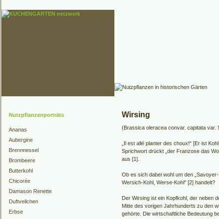
Wirsing
Nutzpflanzenporträts
(Brassica oleracea convar. capitata var.
Ananas
Aubergine
„Il est allé planter des choux!“ [Er ist K
Brennnessel
Sprichwort drückt „der Franzose das Wo
aus [1].
Brombeere
Butterkohl
Ob es sich dabei wohl um den „Savoyer-
Chicorée
Wersich-Kohl, Werse-Kohl“ [2] handelt?
Damason Renette
Der Wirsing ist ein Kopfkohl, der neben 
Duftveilchen
Mitte des vorigen Jahrhunderts zu den w
Erbse
gehörte. Die wirtschaftliche Bedeutung be