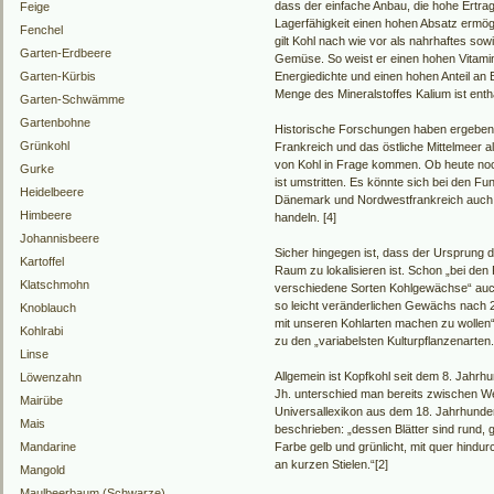
dass der einfache Anbau, die hohe Ertrag
Feige
Lagerfähigkeit einen hohen Absatz ermögl
Fenchel
gilt Kohl nach wie vor als nahrhaftes sow
Garten-Erdbeere
Gemüse. So weist er einen hohen Vitamin-
Garten-Kürbis
Energiedichte und einen hohen Anteil an 
Menge des Mineralstoffes Kalium ist enth
Garten-Schwämme
Gartenbohne
Historische Forschungen haben ergeben, d
Grünkohl
Frankreich und das östliche Mittelmeer 
von Kohl in Frage kommen. Ob heute noch
Gurke
ist umstritten. Es könnte sich bei den F
Heidelbeere
Dänemark und Nordwestfrankreich auch u
Himbeere
handeln. [4]
Johannisbeere
Sicher hingegen ist, dass der Ursprung 
Kartoffel
Raum zu lokalisieren ist. Schon „bei den
Klatschmohn
verschiedene Sorten Kohlgewächse“ auch
so leicht veränderlichen Gewächs nach 20
Knoblauch
mit unseren Kohlarten machen zu wollen“ 
Kohlrabi
zu den „variabelsten Kulturpflanzenarten.
Linse
Allgemein ist Kopfkohl seit dem 8. Jahrhu
Löwenzahn
Jh. unterschied man bereits zwischen Wei
Mairübe
Universallexikon aus dem 18. Jahrhunder
Mais
beschrieben: „dessen Blätter sind rund, g
Mandarine
Farbe gelb und grünlicht, mit quer hindu
an kurzen Stielen.“[2]
Mangold
Maulbeerbaum (Schwarze)