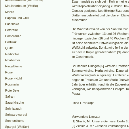
Zwar handelt es sich beim Kohl um eine 
Maulbeerbaum (Weiße)
wird Kopfkohl aber einjährig kultiviert. Im
Genuss geeignete kopfförmige Blattrosett
Möhre
Blätter ausgebreitet und die oberen Blätt
Paprika und Chili
zusammen.
Pastinake
Die Wachstumszeit von der Saat bis zur
Petersilie
Frühsorten zwischen 13 und 26 Wochen.
Pomeranze
hingegen zwischen 26 und 40 Wochen. [5
Portulak
ist seine schnellere Entwicklungszeit, d
Weißkohl aufweist. Somit „wird [er] in d
Quitte
sich feste Köpfe gebildet haben“ [3], dann
Radicchio
im Geschmack.
Rhabarber
Bei Becker-Dillingen [5] wird die Untersc
Ringelblume
Sommerwirsing, Herbstwirsing, Dauerwir
Rose
Winterwirsingkohl aufgezeigt. Letzterer k
Rosen-Kohl
sogar im Freien an Ort und Stelle überwi
Rosmarin
Jahr über erhältlich und für die Zuberei
verfügbar, wie beispielsweise Eintöpfe, K
Rote Bete
Pasta.
Safran
Sauerkirsche
Linda Großkopf
Schnittlauch
Schwarzwurzel
Verwendete Literatur:
Sonnenblume
[1] Strank, M.: Unsere Gemüse, Berlin 1
[2] Zedler, J. H.: Grosses vollständiges U
Spargel (Weißer)