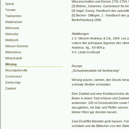
Wissenschaften und Künste 1731-1754, B
Spinat
[3] Böttner, Johannes: Gartenbuch für An
Tomate
[4] Vogel, Georg: Handbuch des speziell
[5] Becker- Dillingen, J.: Handbuch de
Topinambur
Berlin/Hamburg 1956.
Waldmeister
Weinraute
Abbildungen:
Weinrebe
1-3. Vilmorin-Andrieux & Cie, 1904. Les p
Weißkohl
culture des principaux légumes des climat
Wiesen-Kümmel
Andrieux. fig., XX-804 p.
Winterbirne
4-5. Linda Großkopf
Winterkalvill
Wirsing
Rezept:
Wurzelpetersilie
„Schweinekotelett mit Senfwirsing“
Zuckerwurz
Wirsing putzen, vierteln, den Strunk her
Zwetschge
schmale Streifen schneiden.
Zwiebel
Eine Zwiebel und eine Knoblauchzehe abz
Butter in einem Topf erhitzen und Zwiebe
andünsten. 100 ml Gemüsebrühe sowie 5
dazugießen, mit Salz und Pfeffer würzen
kleiner Hitze gar dünsten lassen.
Zwei Esslöffel Mandeln grob hacken. Fün
schütteln und die Blättchen von den Stiele